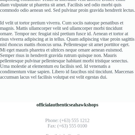
diam vulputate ut pharetra sit amet. Facilisis sed odio morbi quis
commodo odio aenean sed. Sed pulvinar proin gravida hendrerit lectus.
Id velit ut tortor pretium viverra. Cum sociis natoque penatibus et
magnis. Mattis ullamcorper velit sed ullamcorper morbi tincidunt
ornare. Tempor nec feugiat nisl pretium fusce id. Aenean et tortor at
risus viverra adipiscing at in tellus. Quam adipiscing vitae proin sagittis
nisl rhoncus mattis rhoncus urna. Pellentesque sit amet porttitor eget.
Mi eget mauris pharetra et ultrices neque ornare aenean euismod.
Semper risus in hendrerit gravida rutrum quisque non. Mauris
pellentesque pulvinar pellentesque habitant morbi tristique senectus.
Urna molestie at elementum eu facilisis sed. Id venenatis a
condimentum vitae sapien. Libero id faucibus nisl tincidunt. Maecenas
accumsan lacus vel facilisis volutpat est velit egestas dui.
officialauthenticseahawkshops
Phone: (+63) 555 1212
Fax: (+63) 555 0100